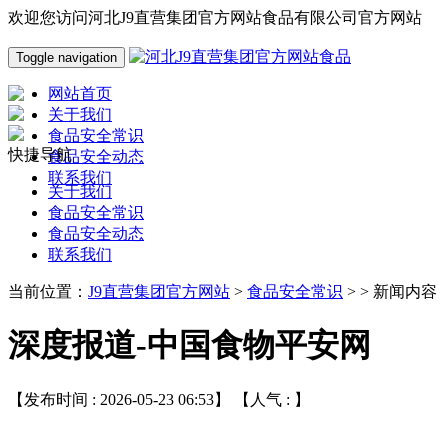
欢迎您访问河北J9直营集团官方网站食品有限公司官方网站
Toggle navigation
网站首页
关于我们
食品安全常识
快捷导航
食品安全动态
联系我们
关于我们
食品安全常识
食品安全动态
联系我们
当前位置：
J9直营集团官方网站
>
食品安全常识
> > 新闻内容
深度报道-中国食物平安网
【发布时间 : 2026-05-23 06:53】 【人气 :
】