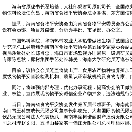
海南省原秘书长翟培基，人社部规财司原副司长、全国政务
物饮料论坛任永昌，海南省食物平安协会法令参谋、东方国信
据悉，海南省食物平安协会由海南省食物平安委员会办公室指点
设有会员部、项目筹谋部、分析办事部、市场部、办公室。
中国热科学院、华南热带农业大学热带做物生物手艺国度沉点
研究院总工吴毓炜为海南省食物平安协会第五届专家委员会副
视局质量处处长郑肖忠，海口市市场监视办理局原一级调研员
专家陈燕秋，椰树集团手艺处长韩旻，海南大学研究员万逸被
目前，该协会会员笼盖食物出产、食用农产物种植养殖加工
度级食物平安查验检测机构、质量认证审核机构及食物专家、传
同时，将加强内部办理，优化办事流程，提高协会的工做效
业、权益，宣传展现食物平安诚信企业产物抽象，违法违规行
当日，海南省食物平安协会发生第五届带领班子。海南南国
南口胃王科技成长无限公司董事长郭志光、大咖国际食物无限
饮品无限公司法人代表杨武、海南丰席树诺丽财产股份无限公
司总司理赵文阳、五指山黎家实一酒庄无限公司总司理杨丽娜