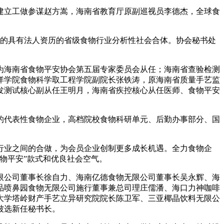
立工做参谋赵方嵩，海南省教育厅原副巡视员李德杰，全球食
立的具有法人资历的省级食物行业分析性社会合体。协会秘书处
为海南省食物平安协会第五届专家委员会从任；海南省查验检测
洋学院食物科学取工程学院副院长张铁涛，原海南省质量手艺监
发测试核心副从任王明月，海南省疾控核心从任医师、食物平安
代表性食物企业，高档院校食物科研单元、后勤办事部分、国
业之间的合做，为会员企业创制更多成长机遇。全力食物企
物平安”款式和优良社会空气。
公司董事长徐自力、海南亿德食物无限公司董事长吴永辉、海
品喷鼻园食物无限公司施行董事兼总司理庄儒潘、海口力神咖啡
大学塔岭财产手艺立异研究院院长陈卫军、三亚椰晶饮料无限公
被选新任秘书长。