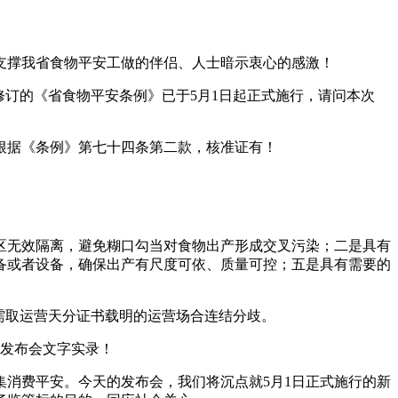
撑我省食物平安工做的伴侣、人士暗示衷心的感激！
订的《省食物平安条例》已于5月1日起正式施行，请问本次
据《条例》第七十四条第二款，核准证有！
无效隔离，避免糊口勾当对食物出产形成交叉污染；二是具有
备或者设备，确保出产有尺度可依、质量可控；五是具有需要的
需取运营天分证书载明的运营场合连结分歧。
为发布会文字实录！
消费平安。今天的发布会，我们将沉点就5月1日正式施行的新