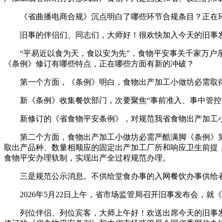
《省曲播电商合规》沉点明白了哪些环节合规条目？正在环
旧事的伴侣们、同志们，大师好！很欢快加入今天的旧事发
“平易近以食为天，食以安为先”，食物平安事关千家万户亲
《条例》修订有哪些特点，正在哪些方面有新的冲破？
第一个方面，《条例》明白，食物出产加工小做坊必需取得
新《条例》收集餐饮部门，次要聚焦“事前准入、事中管控、
新修订的《省食物平安条例》，对规范我省食物出产加工小
第二个方面，食物出产加工小做坊必需严酷满脚《条例》第
取出产品种、数量相顺应的固定出产加工厂所和响应卫生前提
食物平安办理轨制，实现出产全过程规范办理。
三是规范公示消息。不供给堂食办事的入网餐饮办事供给者，
2026年5月22日上午，省市场监管局召开旧事发布会，就
列位伴侣、列位宾客，大师上午好！欢送出席今天的旧事发布