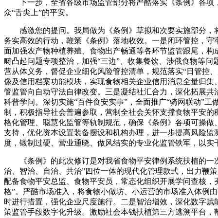
下一步，全省各级市场监管部分将严酷落实《条例》各项，
众“舌尖上”的平安。
感激您的提问。我局做为《条例》草拟和次要实施部分，将进
务实高效的行动，鞭策《条例》落地收效。一是闭环管控，守
面加强农产物种植养殖、食物出产畅通等各环节监管跟尾，构
畴凸起问题专项整治，加强“三边”、收集餐饮、涉俄食物等
营从体义务，督促企业细化风险管控清单，规范落实“日管控
像及信用档案功能模块，实现食物相关企业信用消息全量归集
管监管向自动守法自律改变。三是凝结社汇合力，深化拓展共
科普学问。深切实施“百件食安实事”，全面推广“骑网联动”
制，积极指导社会普遍参取，营制全社会关怀支撑食物平安的
格化管理、聪慧化监管等轨制规范，确保《条例》各项可操做、
支持，优化资本设置装备摆设和机构办理，进一步提高风险监
度，锻制过硬、营业通晓、做风结实的专业化监管铁军，以实干
《条例》的此次修订是对我省食物平安律例系统扶植的一次全面升
治、智治、自治、共治”四位一体的现代化管理款式，出力鞭
配备食物平安总监、食物平安员，常态化组织开展学问查核，
格”。严酷市场准入，将食物小做坊、小运营的市场准入体例由
时进行措置，强化企业尺度施行。二是智治增效，深化数字赋
策监管手段数字化升级。激励社会本钱扶植第三方逃溯平台，