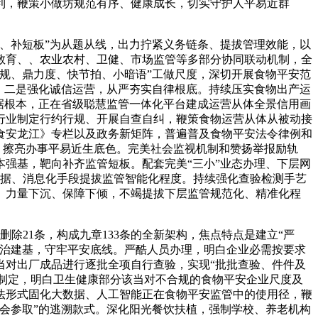
，鞭策小做坊规范有序、健康成长，切实守护人平易近群
、补短板”为从题从线，出力拧紧义务链条、提拔管理效能，以
教育、、农业农村、卫健、市场监管等多部分协同联动机制，全
规、鼎力度、快节拍、小暗语”工做尺度，深切开展食物平安范
。二是强化诚信运营，从严夯实自律根底。持续压实食物出产运
据根本，正在省级聪慧监管一体化平台建成运营从体全景信用画
行业制定行约行规、开展自查自纠，鞭策食物运营从体从被动接
食安龙江》专栏以及政务新矩阵，普遍普及食物平安法令律例和
，擦亮办事平易近生底色。完美社会监视机制和赞扬举报励轨
强基，靶向补齐监管短板。配套完美“三小”业态办理、下层网
数据、消息化手段提拔监管智能化程度。持续强化查验检测手艺
、力量下沉、保障下倾，不竭提拔下层监管规范化、精准化程
除21条，构成九章133条的全新架构，焦点特点是建立“严
严治建基，守牢平安底线。严酷人员办理，明白企业必需按要求
当对出厂成品进行逐批全项自行查验，实现“批批查验、件件及
度制定，明白卫生健康部分该当对不合规的食物平安企业尺度及
法形式固化大数据、人工智能正在食物平安监管中的使用径，鞭
会参取”的逃溯款式。深化阳光餐饮扶植，强制学校、养老机构