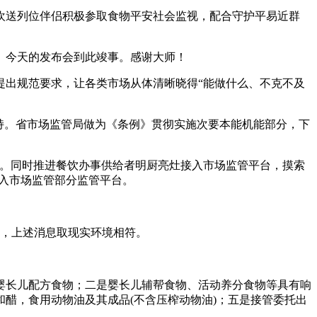
送列位伴侣积极参取食物平安社会监视，配合守护平易近群
。今天的发布会到此竣事。感谢大师！
出规范要求，让各类市场从体清晰晓得“能做什么、不克不及
持。省市场监管局做为《条例》贯彻实施次要本能机能部分，下
。同时推进餐饮办事供给者明厨亮灶接入市场监管平台，摸索
接入市场监管部分监管平台。
，上述消息取现实环境相符。
长儿配方食物；二是婴长儿辅帮食物、活动养分食物等具有响
醋，食用动物油及其成品(不含压榨动物油)；五是接管委托出