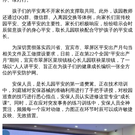
孩子们的平安离不开家长的支撑取共同。此外，该园教师
还通过QQ群、微信群、入离园交换等体例，向家长们宣传校
园平安、交通平安的主要性。家长们积极响应，纷纷暗示会时
辰留意孩子的身心平安，取长儿园联袂配合守护孩子的平安成
长。
为深切贯彻落实四川省、宜宾市、翠屏区平安出产月勾当
相关文件及工做摆设要求，日前，正在第22个全国“平安出产
月”期间，宜宾市翠屏区菜坝镇核心长儿园联袂菜坝镇，了一
场以“人人讲平安、旨正在为孩子们的健康成长编织一张全方
位的平安防护网。
安保人员，是长儿园平安的第一道樊篱。正在技术培训
中，刘庭辅对安保器械的准确利用进行了手把手讲授，对校园
巡查的技巧进行悉心指点，安保人员认实进修这堂专业“成长
课”。同时，正在应对突发事务的练习训练中，安保人员全神
贯注，频频每一个应对动做，力图正在环节时辰可以或许敏捷
反映、无效措置。