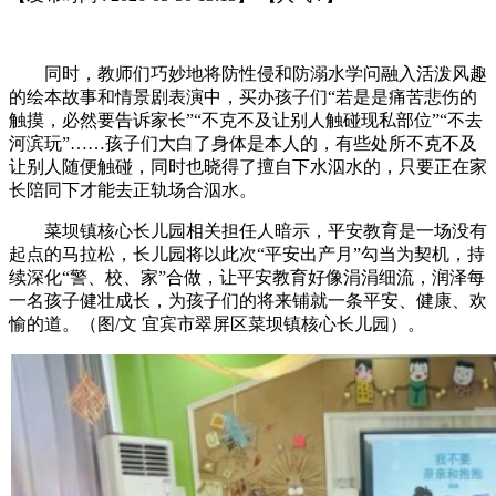
同时，教师们巧妙地将防性侵和防溺水学问融入活泼风趣
的绘本故事和情景剧表演中，买办孩子们“若是是痛苦悲伤的
触摸，必然要告诉家长”“不克不及让别人触碰现私部位”“不去
河滨玩”……孩子们大白了身体是本人的，有些处所不克不及
让别人随便触碰，同时也晓得了擅自下水泅水的，只要正在家
长陪同下才能去正轨场合泅水。
菜坝镇核心长儿园相关担任人暗示，平安教育是一场没有
起点的马拉松，长儿园将以此次“平安出产月”勾当为契机，持
续深化“警、校、家”合做，让平安教育好像涓涓细流，润泽每
一名孩子健壮成长，为孩子们的将来铺就一条平安、健康、欢
愉的道。（图/文 宜宾市翠屏区菜坝镇核心长儿园）。