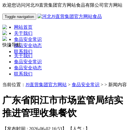
欢迎您访问河北J9直营集团官方网站食品有限公司官方网站
Toggle navigation
网站首页
关于我们
食品安全常识
快捷导航
食品安全动态
联系我们
关于我们
食品安全常识
食品安全动态
联系我们
当前位置：
J9直营集团官方网站
>
食品安全常识
> > 新闻内容
广东省阳江市市场监管局结实
推进管理收集餐饮
【发布时间 : 2026-06-02 16:53】 【人气 :
】