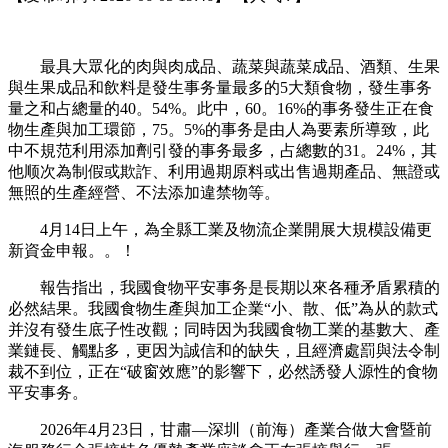
最具大眾化的肉與肉成品、蔬菜與蔬菜成品、酒類、生果
與生果成品和飲料是發生事务量最多的5大類食物，發生事务
量之和占總量的40。54%。此中，60。16%的事务發生正在食
物生產與加工環節，75。5%的事务是由人為要素所導致，此
中不規范利用添加劑引發的事务最多，占總數的31。24%，其
他顺次為制假或欺詐、利用過期原料或出售過期產品、無證或
無照的生產經營、不法添加違禁物等。
4月14日上午，為全縣工業及物流企業開展大規模設備更
新資金申報。。！
報告指出，我國食物平安事务是長期以來各種矛盾累積的
必然結果。我國食物生產與加工企業“小、散、低”為从的款式
并沒有發生底子性改觀；同時因为我國食物工業的基數大、產
業鏈長、觸點多，更因为誠信和的缺失，且經濟處罰與法令制
裁不到位，正在“破窗效應”的影響下，必然誘發人源性的食物
平安事务。
2026年4月23日，甘肅—深圳（前海）產業合做大會暨前