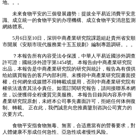
地。。。
未來食物平安的三個發展趨勢：提拔全平易近消費平安意
識、成立統一的食物平安的办理機構、成立食物平安消息監測
網絡體系。
5月6日至10日，深圳中商產業研究院課題組赴貴州省安順
市開展《安順市現代服務業十五五規劃》編制專題調研。。。
？本報告所有內容受法令保護，中華人平易近國涉外調查
許可證：國統涉外證字第1454號。 本報告由中商產業研究院
出品，本報告是中商產業研究院的研究與統計，報告為有償供
给給購買報告的客戶內部利用。未獲得中商產業研究院書面授
權，任何網坐或媒體不得轉載或援用，否則中商產業研究院有
權依法逃查其法令責任。如需訂閱研究報告，請间接聯系本網
坐，以便獲得全程優質完美服務。 本報告目錄與內容系中商
產業研究院原創，未經本公司事先書面許可，拒絕任何体例復
制、轉載。 正在此，我們誠意向您推薦鑒別咨詢公司實力的
次要方式。
食物平安指食物無毒、無害，合适應當有的營養要求，對
人體健康不形成任何急性、亞急性或者慢性风险。