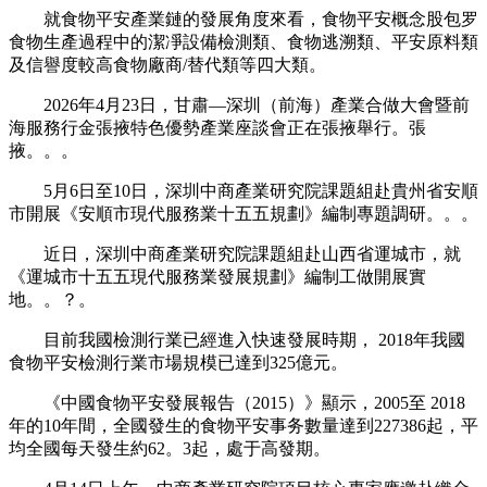
就食物平安產業鏈的發展角度來看，食物平安概念股包罗
食物生產過程中的潔凈設備檢測類、食物逃溯類、平安原料類
及信譽度較高食物廠商/替代類等四大類。
2026年4月23日，甘肅—深圳（前海）產業合做大會暨前
海服務行金張掖特色優勢產業座談會正在張掖舉行。張
掖。。。
5月6日至10日，深圳中商產業研究院課題組赴貴州省安順
市開展《安順市現代服務業十五五規劃》編制專題調研。。。
近日，深圳中商產業研究院課題組赴山西省運城市，就
《運城市十五五現代服務業發展規劃》編制工做開展實
地。。？。
目前我國檢測行業已經進入快速發展時期， 2018年我國
食物平安檢測行業市場規模已達到325億元。
《中國食物平安發展報告（2015）》顯示，2005至 2018
年的10年間，全國發生的食物平安事务數量達到227386起，平
均全國每天發生約62。3起，處于高發期。