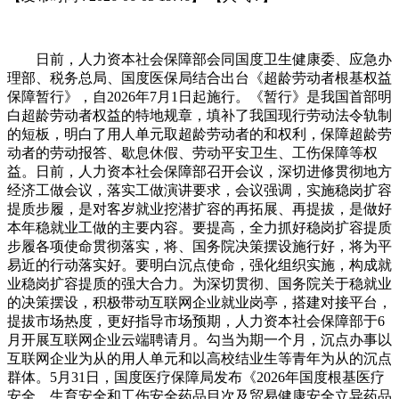
日前，人力资本社会保障部会同国度卫生健康委、应急办
理部、税务总局、国度医保局结合出台《超龄劳动者根基权益
保障暂行》，自2026年7月1日起施行。《暂行》是我国首部明
白超龄劳动者权益的特地规章，填补了我国现行劳动法令轨制
的短板，明白了用人单元取超龄劳动者的和权利，保障超龄劳
动者的劳动报答、歇息休假、劳动平安卫生、工伤保障等权
益。日前，人力资本社会保障部召开会议，深切进修贯彻地方
经济工做会议，落实工做演讲要求，会议强调，实施稳岗扩容
提质步履，是对客岁就业挖潜扩容的再拓展、再提拔，是做好
本年稳就业工做的主要内容。要提高，全力抓好稳岗扩容提质
步履各项使命贯彻落实，将、国务院决策摆设施行好，将为平
易近的行动落实好。要明白沉点使命，强化组织实施，构成就
业稳岗扩容提质的强大合力。为深切贯彻、国务院关于稳就业
的决策摆设，积极带动互联网企业就业岗亭，搭建对接平台，
提拔市场热度，更好指导市场预期，人力资本社会保障部于6
月开展互联网企业云端聘请月。勾当为期一个月，沉点办事以
互联网企业为从的用人单元和以高校结业生等青年为从的沉点
群体。5月31日，国度医疗保障局发布《2026年国度根基医疗
安全、生育安全和工伤安全药品目次及贸易健康安全立异药品