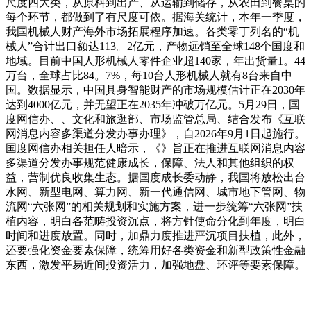
尺度四大类，从原料到出产、从运输到储存，从农田到餐桌的
每个环节，都做到了有尺度可依。据海关统计，本年一季度，
我国机械人财产海外市场拓展程序加速。各类零丁列名的“机
械人”合计出口额达113。2亿元，产物远销至全球148个国度和
地域。目前中国人形机械人零件企业超140家，年出货量1。44
万台，全球占比84。7%，每10台人形机械人就有8台来自中
国。数据显示，中国具身智能财产的市场规模估计正在2030年
达到4000亿元，并无望正在2035年冲破万亿元。5月29日，国
度网信办、、文化和旅逛部、市场监管总局、结合发布《互联
网消息内容多渠道分发办事办理》，自2026年9月1日起施行。
国度网信办相关担任人暗示，《》旨正在推进互联网消息内容
多渠道分发办事规范健康成长，保障、法人和其他组织的权
益，营制优良收集生态。据国度成长委动静，我国将放松出台
水网、新型电网、算力网、新一代通信网、城市地下管网、物
流网“六张网”的相关规划和实施方案，进一步统筹“六张网”扶
植内容，明白各范畴投资沉点，将方针使命分化到年度，明白
时间和进度放置。同时，加鼎力度推进严沉项目扶植，此外，
还要强化资金要素保障，统筹用好各类资金和新型政策性金融
东西，激发平易近间投资活力，加强地盘、环评等要素保障。