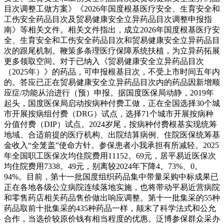
目次调整工做方案》《2026年国度根基医疗安全、生育安全和
工伤安全药品目次及贸易健康安全立异药品目次调整申报指
南》等相关文件。相关文件指出，成立2026年国度根基医疗安
全、生育安全和工伤安全药品目次和贸易健康安全立异药品目
次的跟尾机制。鞭策多条理医疗保障系统扶植，为立异药拓展
更多领取空间。对于已纳入《贸易健康安全立异药品目次
（2025年）》的药品，可申报根基目次，不受上市时间五年内
的。答应已正在贸易健康安全立异药品目次内的药品因新增顺
应症/功能从治进行（预）申报。据国度医保局动静，2019年
起头，国度医保局启动按病种付费工做，正在全国选择30个城
市开展按病组付费（DRG）试点，选择71个城市开展按病种
分值付费（DIP）试点。2024岁尾，按病种付费根基实现统筹
地域、合适前提的医疗机构、出院结算病例、住院医保统筹基
金收入“全笼盖”使命方针。参保患者小我承担有所减轻。2025
年全国职工医保次均住院费用11152。69元，居平易近医保次
均住院费用7338。49元，别离较2024年下降4。73%、0。
94%。目前，第十一批国度组织药品集中带量采购中标成果已
正在各地各级公立病院连续落地实施，也将带动平易近营病院
和零售药店相关药品售价做出响应调整。第十一批集采的55种
药品取前十批集采的435种药品一样，颠末了科学法式和公允
合作，当选价较原价钱有相当程度的优惠。泛博参保群众采办