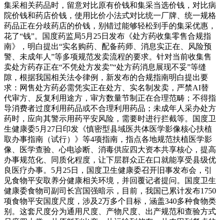
集采相关药品时，留意对比原有价钱和集采当选价钱，对比病
院价钱和药店价钱，使用比价小法式对比统一厂牌、统一规格
药品正在分歧药店的价钱，别错过能够轻松到手的集采优惠，
花了“钱”。国度药监局5月25日发布《处方药收集零售合规指
南》，明白提出“实名购药、配备药师、消息实正在、风险预
警、未成年人”等多项规范发卖流程的要求。针对当前收集售
卖处方药存正在“不凭处方发卖”“处方药消息展现不妥”等缝
隙，根据我国相关法令律例，新发布的合规指南明白提出要
求：网售处方药必需凭实正在处方、实名制发卖，严禁AI替
代审方、反复利用途方，审方数量节制正在合理范畴；不得指
导消费者过度利用药品或不合理利用药品；未成年人采办处方
药时，应向其警示用药平安风险，需要时进行拦截等。国度卫
生健康委5月27日印发《慎密型县域医共体医学影像核心扶植
取办事指南（试行）》等4项指南，指点各地规范扶植医学影
像、医学查验、心电诊断、消毒供应四大资本共享核心，提高
办事规范化、同质化程度，让下层群众正在口就能享受县级优
良医疗办事。5月25日，国度卫生健康委召开旧事发布会，引
见食物平安取养分健康相关环境，并回覆记者提问。国度卫生
健康委食物司副司长宫国强暗示，目前，我国已累计发布1750
项食物平安国度尺度，涉及2万多个目标，涵盖340多种食物类
别。这套尺度分为通用尺度、产物尺度、出产规范和查验方式