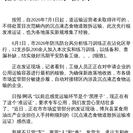
按照，自2026年7月1日起，道运输运营者未取得许可的，
不得处置目次范畴内的沉点液态食物道散拆运输。此次先行核
发准运证，也为各地落实新规堆集了经验。
6月1日，市2026年防汛防台风分析练习训练正在沾化区举
行，12支步队200余人加入本次实和练习训练，以练备和、查
漏补缺，结实做好汛期平安防备工做。。。[细致]。
正在发证现场，记者看到，工做人员正正在对申请企业的
公用运输容器进行最初的核验。为确保新政落地收效，市各级
市场监管部分敏捷步履，自动对接辖区内涉及沉点液态食物运
输的企业。
日报/网讯 “以前总感觉运输环节是个‘黑匣子’，现正在有
了这个‘准运证’，要求专车公用，我们发货心里结壮多
了。”近日，正在市市场监管部分的发证现场，博兴县某食用
油出产企业担任人手持刚领到的《沉点液态食物道散拆运输准
运证》感伤道。
新规不只管“车”，更管“人”和“单”。发货方、承运方和收