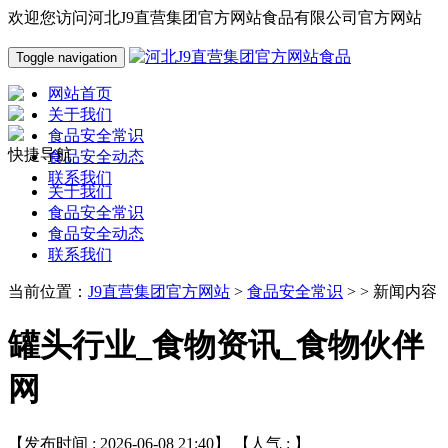
欢迎您访问河北J9直营集团官方网站食品有限公司官方网站
Toggle navigation
网站首页
关于我们
食品安全常识
快捷导航
食品安全动态
联系我们
关于我们
食品安全常识
食品安全动态
联系我们
当前位置：
J9直营集团官方网站
>
食品安全常识
> > 新闻内容
罐头行业_食物资讯_食物伙伴
网
【发布时间 : 2026-06-08 21:40】 【人气 :
】