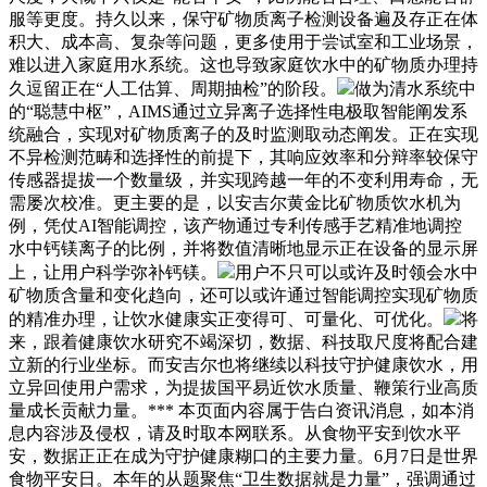
服等更度。持久以来，保守矿物质离子检测设备遍及存正在体
积大、成本高、复杂等问题，更多使用于尝试室和工业场景，
难以进入家庭用水系统。这也导致家庭饮水中的矿物质办理持
久逗留正在“人工估算、周期抽检”的阶段。
做为清水系统中
的“聪慧中枢”，AIMS通过立异离子选择性电极取智能阐发系
统融合，实现对矿物质离子的及时监测取动态阐发。正在实现
不异检测范畴和选择性的前提下，其响应效率和分辩率较保守
传感器提拔一个数量级，并实现跨越一年的不变利用寿命，无
需屡次校准。更主要的是，以安吉尔黄金比矿物质饮水机为
例，凭仗AI智能调控，该产物通过专利传感手艺精准地调控
水中钙镁离子的比例，并将数值清晰地显示正在设备的显示屏
上，让用户科学弥补钙镁。
用户不只可以或许及时领会水中
矿物质含量和变化趋向，还可以或许通过智能调控实现矿物质
的精准办理，让饮水健康实正变得可、可量化、可优化。
将
来，跟着健康饮水研究不竭深切，数据、科技取尺度将配合建
立新的行业坐标。而安吉尔也将继续以科技守护健康饮水，用
立异回使用户需求，为提拔国平易近饮水质量、鞭策行业高质
量成长贡献力量。*** 本页面内容属于告白资讯消息，如本消
息内容涉及侵权，请及时取本网联系。从食物平安到饮水平
安，数据正正在成为守护健康糊口的主要力量。6月7日是世界
食物平安日。本年的从题聚焦“卫生数据就是力量”，强调通过