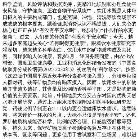
科学监测、风险评估和数据支持，更精准地识别和办理食物平
安风险，守护健康。正在食物平安系统中，饮用水既是人体每
日摄入的主要构成部门，也是烹调、冲泡、清洗等饮食场景不
成或缺的根本要素。跟着健康消费认识不竭提拔，人们关心的
核心也正正在从“有没有平安水喝”，逐步转向“什么样的水更
健康”。过去，人们更关怀的是“有没有平安水喝”；今天，越
来越多家庭起头关心“若何喝得更健康”。跟着饮水健康研究不
竭深切，越来越多科学表白，饮用水中的矿物质构成及其比
例，同样影响人体健康。客岁3月，经国务院同意，由农业农
村部、国度卫生健康委、工业和消息化部结合发布的《中国食
物取养分成长纲要(2025-2030年)》初次明白“科学饮水”。按照
《2023版中国居平易近炊事养分素参考摄入量》，分歧春秋段
人群对钙、镁等矿物质均有响应摄入。因而，饮用水中的矿物
质并非越多越好，其含量及比例能否科学平衡，才是影响健康
价值的主要要素。此前，中国地质大合安吉尔对国内优良天然
水源开展研究，通过上万组水质数据阐发和医学Meta研究发
觉，钙镁比例节制正在5！1以内更合适健康饮水需求。这意味
着，将来评价一杯水的尺度，大概不只仅是“能否平安”，还包
罗矿物质构成能否科学、比例能否合理、口感能否舒服等更
度。持久以来，保守矿物质离子检测设备遍及存正在体积大、
成本高、复杂等问题，更多使用于尝试室和工业场景，难以进