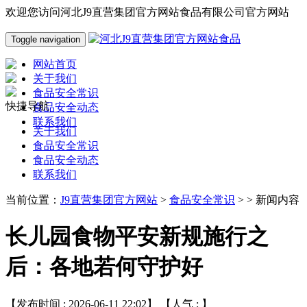
欢迎您访问河北J9直营集团官方网站食品有限公司官方网站
Toggle navigation
网站首页
关于我们
食品安全常识
快捷导航
食品安全动态
联系我们
关于我们
食品安全常识
食品安全动态
联系我们
当前位置：
J9直营集团官方网站
>
食品安全常识
> > 新闻内容
长儿园食物平安新规施行之
后：各地若何守护好
【发布时间 : 2026-06-11 22:02】 【人气 :
】