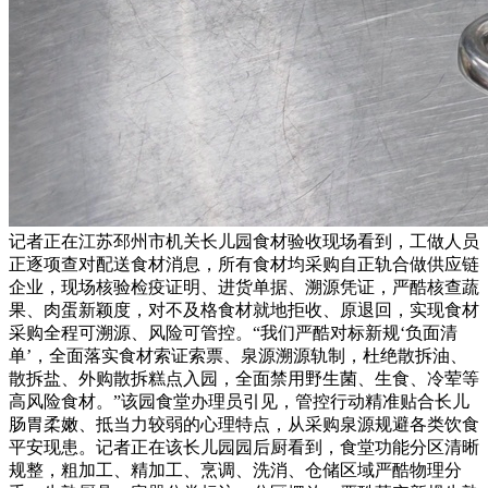
记者正在江苏邳州市机关长儿园食材验收现场看到，工做人员
正逐项查对配送食材消息，所有食材均采购自正轨合做供应链
企业，现场核验检疫证明、进货单据、溯源凭证，严酷核查蔬
果、肉蛋新颖度，对不及格食材就地拒收、原退回，实现食材
采购全程可溯源、风险可管控。“我们严酷对标新规‘负面清
单’，全面落实食材索证索票、泉源溯源轨制，杜绝散拆油、
散拆盐、外购散拆糕点入园，全面禁用野生菌、生食、冷荤等
高风险食材。”该园食堂办理员引见，管控行动精准贴合长儿
肠胃柔嫩、抵当力较弱的心理特点，从采购泉源规避各类饮食
平安现患。记者正在该长儿园园后厨看到，食堂功能分区清晰
规整，粗加工、精加工、烹调、洗消、仓储区域严酷物理分