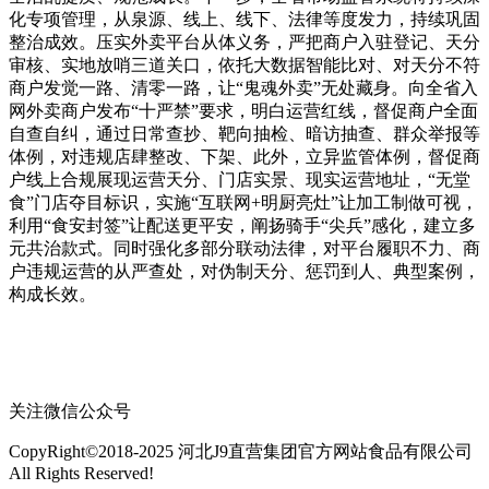
化专项管理，从泉源、线上、线下、法律等度发力，持续巩固
整治成效。压实外卖平台从体义务，严把商户入驻登记、天分
审核、实地放哨三道关口，依托大数据智能比对、对天分不符
商户发觉一路、清零一路，让“鬼魂外卖”无处藏身。向全省入
网外卖商户发布“十严禁”要求，明白运营红线，督促商户全面
自查自纠，通过日常查抄、靶向抽检、暗访抽查、群众举报等
体例，对违规店肆整改、下架、此外，立异监管体例，督促商
户线上合规展现运营天分、门店实景、现实运营地址，“无堂
食”门店夺目标识，实施“互联网+明厨亮灶”让加工制做可视，
利用“食安封签”让配送更平安，阐扬骑手“尖兵”感化，建立多
元共治款式。同时强化多部分联动法律，对平台履职不力、商
户违规运营的从严查处，对伪制天分、惩罚到人、典型案例，
构成长效。
关注微信公众号
CopyRight©2018-2025 河北J9直营集团官方网站食品有限公司
All Rights Reserved!