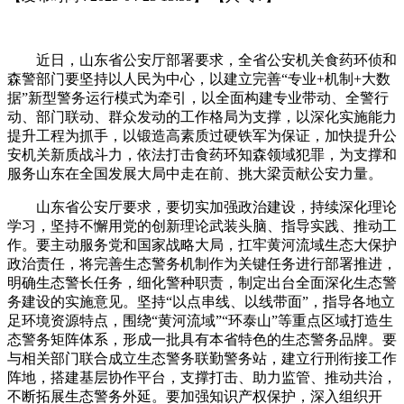
近日，山东省公安厅部署要求，全省公安机关食药环侦和
森警部门要坚持以人民为中心，以建立完善“专业+机制+大数
据”新型警务运行模式为牵引，以全面构建专业带动、全警行
动、部门联动、群众发动的工作格局为支撑，以深化实施能力
提升工程为抓手，以锻造高素质过硬铁军为保证，加快提升公
安机关新质战斗力，依法打击食药环知森领域犯罪，为支撑和
服务山东在全国发展大局中走在前、挑大梁贡献公安力量。
山东省公安厅要求，要切实加强政治建设，持续深化理论
学习，坚持不懈用党的创新理论武装头脑、指导实践、推动工
作。要主动服务党和国家战略大局，扛牢黄河流域生态大保护
政治责任，将完善生态警务机制作为关键任务进行部署推进，
明确生态警长任务，细化警种职责，制定出台全面深化生态警
务建设的实施意见。坚持“以点串线、以线带面”，指导各地立
足环境资源特点，围绕“黄河流域”“环泰山”等重点区域打造生
态警务矩阵体系，形成一批具有本省特色的生态警务品牌。要
与相关部门联合成立生态警务联勤警务站，建立行刑衔接工作
阵地，搭建基层协作平台，支撑打击、助力监管、推动共治，
不断拓展生态警务外延。要加强知识产权保护，深入组织开