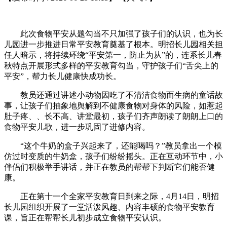
此次食物平安从题勾当不只加强了孩子们的认识，也为长
儿园进一步推进日常平安教育奠基了根本。明招长儿园相关担
任人暗示，将持续环绕“平安第一，防止为从”的，连系长儿春
秋特点开展形式多样的平安教育勾当，守护孩子们“舌尖上的
平安”，帮力长儿健康快成功长。
教员还通过讲述小动物因吃了不清洁食物而生病的童话故
事，让孩子们抽象地舆解到不健康食物对身体的风险，如惹起
肚子疼、、长不高、讲堂最初，孩子们齐声朗读了朗朗上口的
食物平安儿歌，进一步巩固了进修内容。
“这个牛奶的盒子兴起来了，还能喝吗？”教员拿出一个模
仿过时变质的牛奶盒，孩子们纷纷摇头。正在互动环节中，小
伴侣们积极举手讲话，并正在教员的帮帮下判断它们能否健
康。
正在第十一个全家平安教育日到来之际，4月14日，明招
长儿园组织开展了一堂活泼风趣、内容丰硕的食物平安教育
课，旨正在帮帮长儿初步成立食物平安认识。