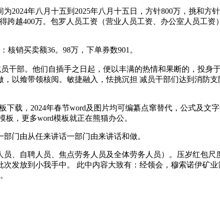
24年八月十五到2025年八月十五日，方针800万，挑和方针
用不得跨越400万。包罗人员工资（营业人员工资、办公室人员
销买卖额36。98万，下单券数901。
员干部。他们自插手之日起，便以丰满的热情和果断的，投身于
做，以飨带领核阅。敏捷融入，怯挑沉担 减员干部们达到消防支
模板下载，2024年春节word及图片均可编纂点窜替代，公式
rd模板，更多word模板就正在熊猫办公。
一部门由从任来讲话一部门由来讲话和做。
、自聘人员、焦点劳务人员及全体劳务人员）。压岁红包尺度：
次发放到小我手中。 此中内容大致有：经领会，穆索诺伊矿业简
已。