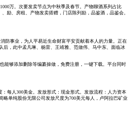
1000万。次要发卖节点为中秋季及春节。产物聊酒系列占比
工资）、励、房租、产物发卖搭赠，门店陈列励，品鉴酒，品鉴会。
消防事业，为人平易近生命财富平安贡献着本人的力量。正在
队后，此中孟凡琳、杨雷、王靖雅、范做伟、马中东、面临冰
及文字也能够添加删除等编纂操做，免费注册，一键下载。平台同时
每人300美金。发放形式：现金形式。发放流程：人力资本
略单纯股份无限公司发放尺度为700美元每人，卢阿拉巴矿业