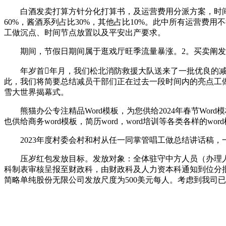
白酒发卖打算方针分化打算书，及运营费用分派方案，时间为20
60%，酱酒系列占比30%，其他占比10%。此中所有运营费
工做沉点、时间节点放置以及平安出产要求。
期间，节假日期间属于逛戏厅旺季流量暴涨。2。买卖阐发：核
年岁首年月，我们松北消防救援大队送来了一批优良的减
此，我们将简要总结减员干部们正在过去一段时间内的亮点工
雪大世界揭幕式。
熊猫办公专注精品Word模板，为您供给2024年春节Word
也供给商务word模板，简历word，word培训等各类各样的wo
2023年度村委会村和村从任一同掌管唱工做总结讲话稿，
压岁红包发放目标。发放对象：全体驻守中方人员（办理人员
科制表审核呈报至财政科，由财政科及人力资本科通知到位分批
简略单纯股份无限公司发放尺度为500美元每人。考虑到我司