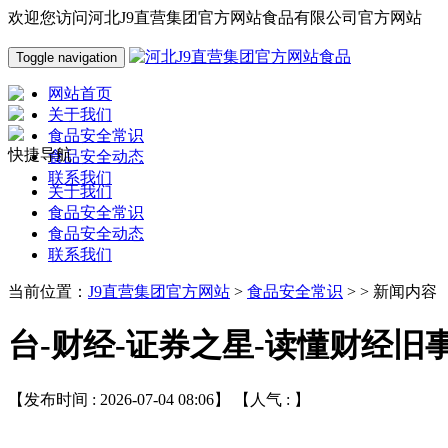
欢迎您访问河北J9直营集团官方网站食品有限公司官方网站
Toggle navigation
网站首页
关于我们
食品安全常识
快捷导航
食品安全动态
联系我们
关于我们
食品安全常识
食品安全动态
联系我们
当前位置：
J9直营集团官方网站
>
食品安全常识
> > 新闻内容
台-财经-证券之星-读懂财经旧
【发布时间 : 2026-07-04 08:06】 【人气 :
】