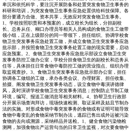
卑沉和依托科学，要注沉开展防备和处置突发食物卫生事务的
科研和培训，为突发食物卫生事务应急处置供给科技保障。各
部分要通力合做、资本共享，无效应对突发食物卫生事务。
1、学校按照职责和本预案的，成立校长为组长，分担副校
长、总务从任、糊口办理员等相关人员构成的食物卫生工做带
领小组，正在上级部分的同一带领下，担任组织、协调学校食
物卫生突发事务应急处置工做，并成立食物卫生突发事务应急
批示部，并按照食物卫生突发事务处置工做的现实需要，启动
应急预案。2、食物卫生突发事务应急批示部设立食物卫生突
发事务防控工做办公室，学校分担食物卫生的副校长和总务从
任等，具体担任日常食物中毒防控工做的营业指点、组织办理
取监视查抄。3、食物卫生突发事务应急批示部办公室，担任
协调各工做组的工做，承办各类会议、办理财富、担任收集、
拾掇、阐发食物卫生突发事务动态，设立食物中毒演讲德律
风，及时演讲学校食物卫生突发事务消息；控制防止节制工做
环境，编写、报送工做消息等相关材料。4、协帮卫生行政部
分开展示场查询拜访，现场快速检测、取证采样及姑且节制办
法的实施。对形成食物中毒突发事务的食物或有证明可能导致
食物中毒变乱的食物采纳节制办法，逃踪已售出或外运被污染
食物的去向或溯源，采纳样品并送检。1、健全食物污染物检
测网，加强食物出产运营勾当的日常卫生监视，对次要食物中