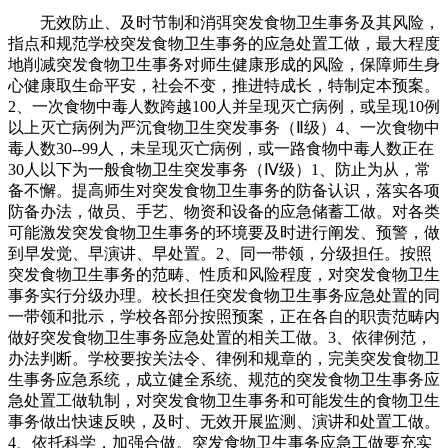
无效防止、及时节制和消弭突发食物卫生事务及其风险，
指点和规范学校突发食物卫生事务的应急处置工做，最大程度
地削减突发食物卫生事务对师生健康形成的风险，保障师生身
心健康取生命平安，社会不变，推进特成长，特制定本预案。
2、一次食物中毒人数跨越100人并呈现灭亡病例，或呈现10例
以上灭亡病例为严沉食物卫生突发事务（Ⅱ级）4、一次食物中
毒人数30--99人，未呈现灭亡病例，或一路食物中毒人数正在
30人以下为一般食物卫生突发事务（Ⅳ级）1、防止为从，常
备不懈。提高师生对突发食物卫生事务的防备认识，落实各项
防备办法，做员、手艺、物资和设备的应急储蓄工做。对各类
可能激发突发食物卫生事务的环境要及时进行阐发、预警，做
到早发觉、早演讲、早处置。2、同一带领，分级担任。按照
突发食物卫生事务的范畴、性质和风险程度，对突发食物卫生
事务实行分级办理。校长担任突发食物卫生事务应急处置的同
一带领和批示，学校各部分按照预案，正在各自的职责范畴内
做好突发食物卫生事务应急处置的相关工做。3、依律例范，
办法判断。学校要按关法令、律例和规章的，完美突发食物卫
生事务应急系统，成立健全系统、规范的突发食物卫生事务应
急处置工做轨制，对突发食物卫生事务和可能发生的食物卫生
事务做出快速反映，及时、无效开展监测、演讲和处置工做。
4、依托科学，加强合做。突发食物卫生事务应急工做要充实