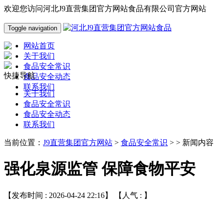
欢迎您访问河北J9直营集团官方网站食品有限公司官方网站
Toggle navigation
网站首页
关于我们
食品安全常识
快捷导航
食品安全动态
联系我们
关于我们
食品安全常识
食品安全动态
联系我们
当前位置：
J9直营集团官方网站
>
食品安全常识
> > 新闻内容
强化泉源监管 保障食物平安
【发布时间 : 2026-04-24 22:16】 【人气 :
】