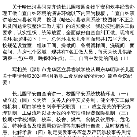
关于哈巴河县阿克齐镇长儿园校园食物平安和炊事经费办
理工做自査自纠环境的演讲环绕以下内容为模板，自査自纠演
讲哈巴河县教育局！按照《哈巴河县教育系统“校园餐”不正之
风及问题专项整治工做方案》的通知要求，我校按照相关工做
要求，认实组织，统筹放置，全面做好自查自纠工做。现将相
关环境演讲如下！一、总体环境长儿食堂面积共172平方米，
按规范设置室、粗加工间、操做间、备餐留样间、洗碗间、面
点间、库房七个区域，现共有7名工做人员，每天为长儿供给
两餐一点(午餐、晚餐和午点)。二、自杳中发觉的问题（1！
写相关《深圳市龙华区立异尝试学校从属东华明珠长儿园
关于申请领取2024年4月教职工食材经费的请示》简单会议纪
要！
长儿园平安自查演讲一、校园平安系统扶植环境 （一）
成立校（园）长为第一义务人的平安义务制，健全平安工做带
领机构，明白学校各岗亭平安职责 （二）成立完美的平安办
理轨制、工做流程以及无效的平安扶植经费保障机制 （三）
按期对学校消防、校车、校舍、燃气、食物及饮用水、危化
品、特种设备及校园周边管理等范畴进行自查，及时整改现
患、化解矛盾 （四）制定突发事务应急及严沉涉校事务舆情