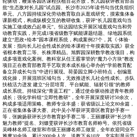
轮驱动，鞭策各园区课程扶植百花齐放，长儿园获评教育部首
批“生态敌对长儿园”试点园、长沙市2025年读书勾当优良组织
单元。八方园持续深化劳动教育取自从逛戏研究，摸索集体备
课新模式，构成纵横交互的教研收集，获评“长儿园逛戏勾当
实施工做成效凸起单元”。恒达园结实开展区域逛戏勾当和劳
动教育实践，并完成1项省级数字赋能课题结题、绿地园系统
建立“思政+绘本”园本课程系统，构成案例27个，其《·体验·
发展：指向长儿社会性成长的绘本课程十年摸索取实践》获全
省根本教育二等、长株潭精品。旭辉园深耕数学教改项目，构
成多项逛戏化案例。教科室从任王霰掌管的“魔力小方块”教改
项目正在教育部教育手艺取资本成长核心举办的“学前教育配
备立异成长勾当”中进行展现。荷晏园立脚小班特点，创编逛
戏化操，开展混班区域勾当，无效推进长儿社会性成长。步队
扶植活力迸发 建立“分层培育、平台赋能、辐射引领”的教师
成长系统。持续深化“青蓝工程”，通过使命驱动推进青年教师
成长；强化学科组“立即性教研”，全年开展深度研讨50余次，
构成多项适用策略。教师专业丰盛：获省级以上论文80余篇，
正在省集体备课大赛、此中吴小琴获评芙蓉区教育妙手赛一
等，张婉扬获评长沙市教育妙手赛二等，王丽娜获评“长沙市
魅力教师”提名、刘缀雯获评长沙市教育名师称号。依托省级
吴峰林名师工做室和市级王丽娜名师工做室，全年欢迎同业不
雅摩30余场、累计2000余人次，送教下乡10次，充实彰显示范