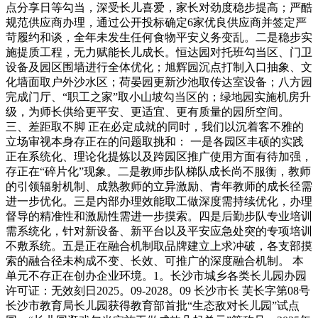
点分享日等勾当，深受长儿喜爱，家长对劲度稳步提高；严酷
规范供应商办理，通过公开投标确定6家优良供应商并签定严
苛履约和谈，全年未发生任何食物平安义务变乱。二是稳步实
施提质工程，无力赋能长儿成长。恒达园对托班勾当区、门卫
设备及园区围墙进行全体优化；旭辉园沉点打制入口抽象、文
化墙面取户外沙水区；荷晏园更新沙池取传达室设备；八方园
完成门厅、“职工之家”取小山坡勾当区的；绿地园实施机房升
级，为师长供给更平安、更适宜、更有质量的园所空间。
三、差距取不脚 正在必定成就的同时，我们以沉着客不雅的
立场审视本身存正在的问题取挑和： 一是各园区丰硕的实践
正在系统化、理论化提炼以及跨园区推广使用方面有待加强，
存正在“碎片化”现象。二是教师步队梯队成长尚不服衡，教师
的引领辐射机制、成熟教师的立异激励、青年教师的成长径需
进一步优化。三是内部办理效能取工做深度需持续优化，办理
督导的精准性和激励性需进一步摸索。四是后勤步队专业培训
需系统化，针对新设备、新平台以及平安应急处突的专项培训
不敷系统。五是正在融合机制取品牌建立上求冲破，各支部摸
索的融合径未构成不变、长效、可推广的深度融合机制。 本
单元不存正在创办企业环境。1。长沙市城乡各类长儿园办园
许可证：无效刻日2025。09-2028。09 长沙市长 芙长字第08号
长沙市教育局长儿园获得教育部首批“生态敌对长儿园”试点