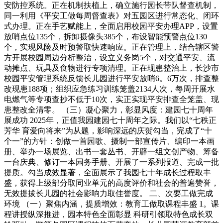
安防控系统。正在机制扶植上，确立施行园长带队督查机制，
同一利用《平安工做每周督查表》对五园区进行常态化、闭环
式办理。正在手艺赋能上，全面启用校园平安办理APP，设置
放哨点位135个，拆卸摄像头385个，布设智能预警点位130
个，实现风险及时预警取快速响应。正在管理上，结合辖区警
方开展校园周边分析整治，设立义务岗5个，对交通平安、流
动摊点、玩具及食物进行专项清理。正在现患整治上，长沙市
校园平安管理系统反馈长儿园进行平安放哨6。6万次，排查整
改现患188项；组织应急练习训练笼盖2134人次，每周开展水
电燃气等专项查抄不低于10次，实正实现平安排查全笼盖、现
患整改全清零。 （三）凝心聚力，彰显风度：建园七十周年
展成功 2025年，正值我园建园七十周年之际。我们以“七秩正
芳华 育爱向将来”为从题，影响深远的庆贺勾当，完成了“十
个一”的方针：创做一首园歌、摄制一部宣传片、编印一本画
册、举办一场展览、出书一套丛书、开辟一组文创产物、筹备
一台庆典、修订一本园务手册、开展了一系列报道、完成一批
提质。勾当成效显著，全面展示了我园七十年成长过程取丰
盛，获得上级部分取同业单元的高度评价和社会的普遍赞誉，
无效提拔长儿园的社会影响力取佳誉度。 二、次要工做完成
环境 （一）聚焦内涵，提质增效：教育工做取课程丰盛 1。课
程讲授纵深推进，园本特色全面彰显 科研引领取特色成长双