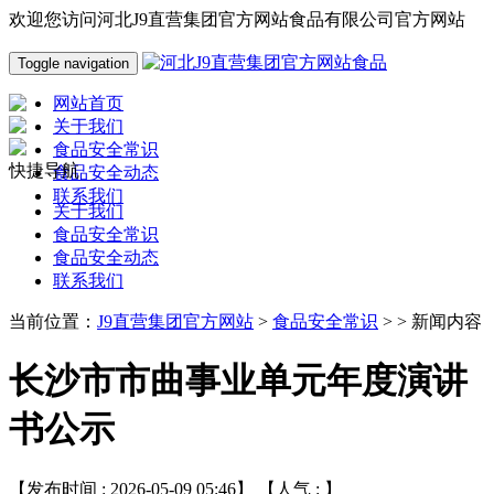
欢迎您访问河北J9直营集团官方网站食品有限公司官方网站
Toggle navigation
网站首页
关于我们
食品安全常识
快捷导航
食品安全动态
联系我们
关于我们
食品安全常识
食品安全动态
联系我们
当前位置：
J9直营集团官方网站
>
食品安全常识
> > 新闻内容
长沙市市曲事业单元年度演讲
书公示
【发布时间 : 2026-05-09 05:46】 【人气 :
】