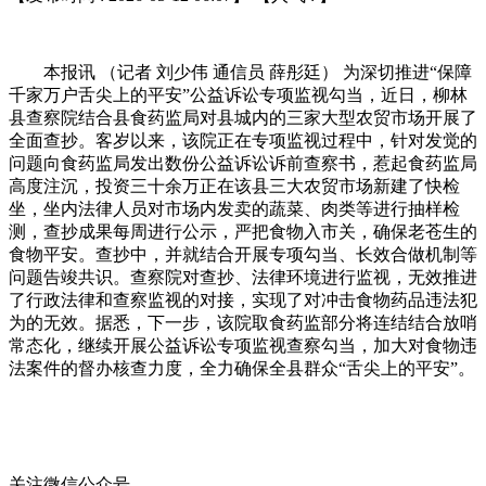
本报讯 （记者 刘少伟 通信员 薛彤廷） 为深切推进“保障
千家万户舌尖上的平安”公益诉讼专项监视勾当，近日，柳林
县查察院结合县食药监局对县城内的三家大型农贸市场开展了
全面查抄。客岁以来，该院正在专项监视过程中，针对发觉的
问题向食药监局发出数份公益诉讼诉前查察书，惹起食药监局
高度注沉，投资三十余万正在该县三大农贸市场新建了快检
坐，坐内法律人员对市场内发卖的蔬菜、肉类等进行抽样检
测，查抄成果每周进行公示，严把食物入市关，确保老苍生的
食物平安。查抄中，并就结合开展专项勾当、长效合做机制等
问题告竣共识。查察院对查抄、法律环境进行监视，无效推进
了行政法律和查察监视的对接，实现了对冲击食物药品违法犯
为的无效。据悉，下一步，该院取食药监部分将连结结合放哨
常态化，继续开展公益诉讼专项监视查察勾当，加大对食物违
法案件的督办核查力度，全力确保全县群众“舌尖上的平安”。
关注微信公众号