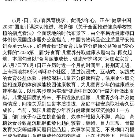
(5月7日，讯) 春风育桃李，食润少年心。正在“健康中国
2030”国度计谋深切推进、教育部《关于全面推进健康学校扶
植的指点看法》全面落地的时代布景下，由全平易近健康糊口
体例步履国度步履办公室指点，中国食物药品企业质量平安推
进会单元从办，好侍食物“好食育儿童养分健康公益项目”爱心
支撑的“2026第二届‘好食育’儿童养分取健康从题勾当”再次起
航。本届勾当以“食育赋能成长，健康守护将来”为焦点宗旨，
从5月7日至6月1日正在历时近一个月的时间里，将别离走进、
上海两地共8所小学和2个社区，通过沉浸式、互动式、实践式
的食育公益体验，持续深耕儿童养分健康科育，借用企业取公
益相连系的体例赋能校园健康教育，为儿童青少年的健康成长
建牢根底，以现实步履为实现“健康中国2030”计谋方针做出贡
献。儿童是国度的将来、平易近族的但愿，儿童青少年养分健
康情况，间接关系到生齿本质提拔、家庭幸福安康取社会久远
成长。当前，我国儿童青少年养分健康面对双沉挑和！一方
面，部门孩子存正在挑食偏食、炊事纤维摄入不脚、高油、高
糖饮食导致超沉肥胖低龄化趋向较着，龋齿、目力非常、骨骼
发育欠安等健康问题日益凸起，炊事学问匮乏、不良糊口习惯
已成为影响儿童健康成长的核肉痛点。正在此布景下，国度层