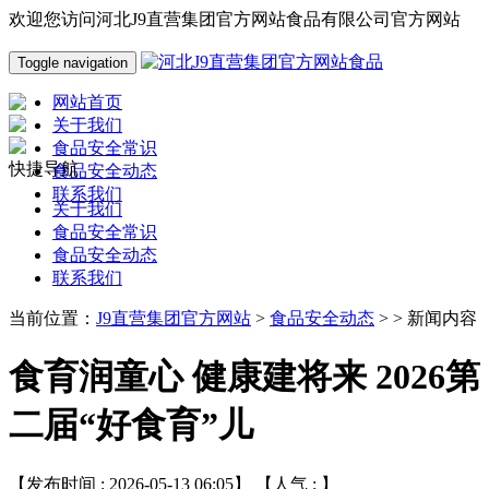
欢迎您访问河北J9直营集团官方网站食品有限公司官方网站
Toggle navigation
网站首页
关于我们
食品安全常识
快捷导航
食品安全动态
联系我们
关于我们
食品安全常识
食品安全动态
联系我们
当前位置：
J9直营集团官方网站
>
食品安全动态
> > 新闻内容
食育润童心 健康建将来 2026第
二届“好食育”儿
【发布时间 : 2026-05-13 06:05】 【人气 :
】