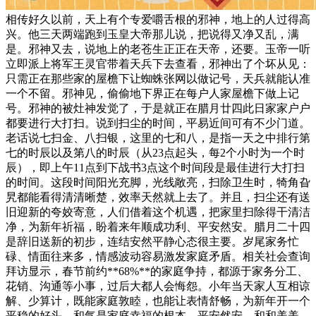
相传好久以前，天上有个专爱嚼舌根的邪神，地上的人过得高
兴。他三天两端跑到玉皇大帝那儿说，把说得又净又乱，满
是。邪神又去，说地上的老苍生正正在天帝，还要。玉帝一听
立即派上将军王灵官带着天兵下去查看，邪神出了个坏从见：
只需正在那些家的屋檐下让蜘蛛张网以做记号，天兵就能认准
一个不留。邪神见，偷偷地下界正在每户人家屋檐下做上记
号。邪神的被灶神发觉了，于是就正在腊月廿四此日家家户户
都要进行大打扫。说到扫尘的时间，平易近间可有不少门道。
老话说七扫金、八扫银，这里的七和八，是指一天之中排行第
七的时辰以及第八的时辰（从23点起头，每2个小时为一个时
辰），即上午11点到下战书3点这个时间段是最佳进行大打扫
的时间。这段时间阳光充脚，光线敞亮，扫除卫生时，犄角旮
旯都能看得清清晰楚，效率天然就上去了。并且，扫尘还有送
旧迎新的夸姣寄意，人们借着这个机遇，把家里扫除得干清洁
净，为新年祈福，盼着来年顺成功利、平安然安。腊月二十四
是辞旧送新的初步，连结安然平静心态很主要。岁尾家务忙
碌、情面往来多，情感波动容易激发家庭矛盾。相关社会查询
拜访显示，春节前约**68%**的家庭争持，都源于家务分工、
花销、沟通等小事，过后大都人会悔怨。小年当天家人互相谅
解、少算计，既能家庭敦睦，也能让表情舒畅，为新年开一个
平稳的好头。和气是家庭幸福的根本，平安然安、和和美美，