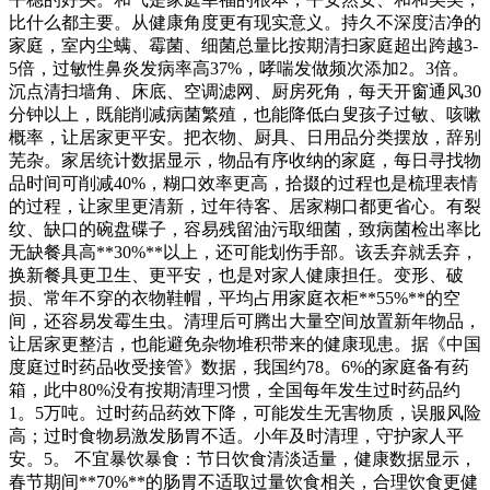
比什么都主要。从健康角度更有现实意义。持久不深度洁净的
家庭，室内尘螨、霉菌、细菌总量比按期清扫家庭超出跨越3-
5倍，过敏性鼻炎发病率高37%，哮喘发做频次添加2。3倍。
沉点清扫墙角、床底、空调滤网、厨房死角，每天开窗通风30
分钟以上，既能削减病菌繁殖，也能降低白叟孩子过敏、咳嗽
概率，让居家更平安。把衣物、厨具、日用品分类摆放，辞别
芜杂。家居统计数据显示，物品有序收纳的家庭，每日寻找物
品时间可削减40%，糊口效率更高，拾掇的过程也是梳理表情
的过程，让家里更清新，过年待客、居家糊口都更省心。有裂
纹、缺口的碗盘碟子，容易残留油污取细菌，致病菌检出率比
无缺餐具高**30%**以上，还可能划伤手部。该丢弃就丢弃，
换新餐具更卫生、更平安，也是对家人健康担任。变形、破
损、常年不穿的衣物鞋帽，平均占用家庭衣柜**55%**的空
间，还容易发霉生虫。清理后可腾出大量空间放置新年物品，
让居家更整洁，也能避免杂物堆积带来的健康现患。据《中国
度庭过时药品收受接管》数据，我国约78。6%的家庭备有药
箱，此中80%没有按期清理习惯，全国每年发生过时药品约
1。5万吨。过时药品药效下降，可能发生无害物质，误服风险
高；过时食物易激发肠胃不适。小年及时清理，守护家人平
安。5。 不宜暴饮暴食：节日饮食清淡适量，健康数据显示，
春节期间**70%**的肠胃不适取过量饮食相关，合理饮食更健