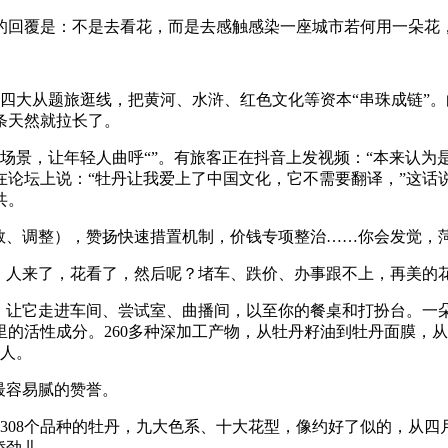
的回覆是：不是去看花，而是去感触感染一座城市若何用一朵花，
色”四大从题旅逛线，把黄河、水浒、红色文化等资本“串珠成链
条天然就拉长了。
场景，让年轻人曲呼“”。有旅客正在抖音上发视频：“本来认
在论坛上说：“牡丹让我爱上了中国文化，它不需要翻译，”这话
共。
、调整），赞扬快速措置机制，价钱专项整治……你会发觉，菏
人来了，花看了，然后呢？堵车、跌价、办事跟不上，再美的
让它走进车间、尝试室、曲播间，以至你的餐桌和打扮台。一朵
的活性成分。260多种深加工产物，从牡丹籽油到牡丹面膜，
万人。
最容易腻的赞誉。
08个品种的牡丹，九大色系、十大花型，像约好了似的，从四
娇劲儿。