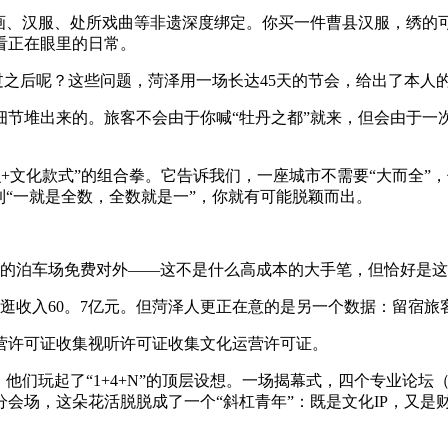
、汉服、处所戏曲等非遗深度绑定。你买一件曹县汉服，绣的
看正在眼里的日常。
之后呢？这些问题，菏泽用一场长达45天的节会，给出了本人
堆出来的。旅客不会由于你喊“牡丹之都”就来，但会由于一
文化款式”的组合拳。它告诉我们，一座城市不需要“大而全”，
到“一就是全数，全数就是一”，你就有可能脱颖而出。
泊车场免费对外——这不是什么高成本的大手笔，但恰好是这些“
逛收入60。7亿元。但菏泽人更正在意的是另一个数据：留宿旅
许可证收集视听许可证收集文化运营许可证。
们玩起了“1+4+N”的顶层设想。一场揭幕式，四个专业论坛
会场，这朵花活脱脱成了一个“斜杠青年”：既是文化IP，又是