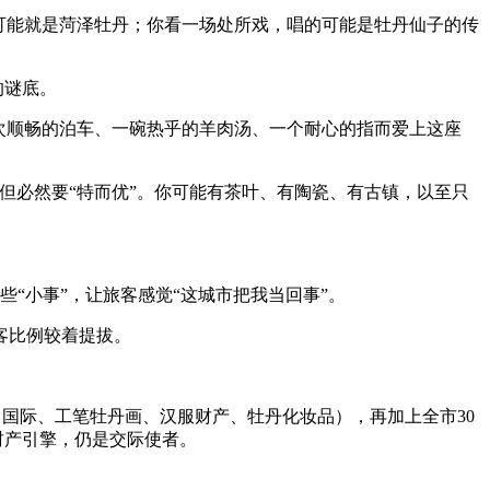
可能就是菏泽牡丹；你看一场处所戏，唱的可能是牡丹仙子的传
的谜底。
次顺畅的泊车、一碗热乎的羊肉汤、一个耐心的指而爱上这座
但必然要“特而优”。你可能有茶叶、有陶瓷、有古镇，以至只
小事”，让旅客感觉“这城市把我当回事”。
客比例较着提拔。
（国际、工笔牡丹画、汉服财产、牡丹化妆品），再加上全市30
财产引擎，仍是交际使者。