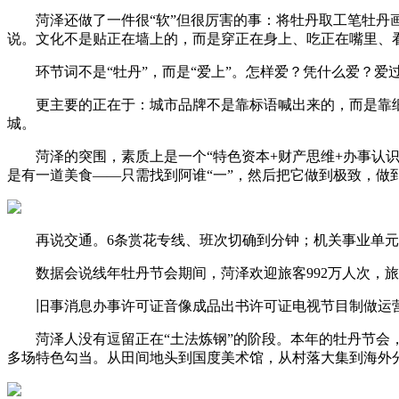
菏泽还做了一件很“软”但很厉害的事：将牡丹取工笔牡丹画
说。文化不是贴正在墙上的，而是穿正在身上、吃正在嘴里、
环节词不是“牡丹”，而是“爱上”。怎样爱？凭什么爱？爱过
更主要的正在于：城市品牌不是靠标语喊出来的，而是靠细节
城。
菏泽的突围，素质上是一个“特色资本+财产思维+办事认识+
是有一道美食——只需找到阿谁“一”，然后把它做到极致，做
再说交通。6条赏花专线、班次切确到分钟；机关事业单元的
数据会说线年牡丹节会期间，菏泽欢迎旅客992万人次，旅
旧事消息办事许可证音像成品出书许可证电视节目制做运营
菏泽人没有逗留正在“土法炼钢”的阶段。本年的牡丹节会，他
多场特色勾当。从田间地头到国度美术馆，从村落大集到海外分