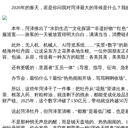
2026年的春天，若是你问我对菏泽最大的等候是什么？我
本年，菏泽推出了“水韵生态”“文化探源”“非遗好物”“红
服巡逛——旅客的一天被放置得明大白白，满满当当，消费链
此外，无人机、机械人、AI导览系统……“实景+数字”的新
植海外牡丹园，让这朵东方之花界各地生根。一位外国朋友正
容、包涵、从容，传送着一种东方的聪慧：各美其美，美美取
还有更暖的：意愿者“五员一体”（导逛、指导、征询、急救
办节会，最怕什么？最怕“热热闹闹开场，骂骂咧咧收场”。
所以，这些年菏泽干了一件事：把牡丹从“花瓶”里请出来，
茶、根茎入药、籽粒榨油，就连剩下的残余，都能变成化妆品里
财产链。2025年，这个数字冲破了130亿元，带动就业跨越50
说起菏泽牡丹，但菏泽里清晰，“都雅”是最低门槛，也是
不是那种悄无声息的醒，而是铺天盖地的、热热闹闹的。13
州牡丹园里，你会发觉，连空气都带着一种“国色天喷鼻”的傲