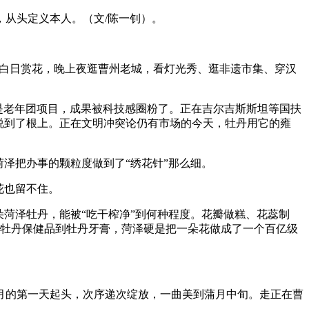
从头定义本人。（文/陈一钊）。
”。白日赏花，晚上夜逛曹州老城，看灯光秀、逛非遗市集、穿汉
为是老年团项目，成果被科技感圈粉了。正在吉尔吉斯斯坦等国扶
说到了根上。正在文明冲突论仍有市场的今天，牡丹用它的雍
泽把办事的颗粒度做到了“绣花针”那么细。
花也留不住。
菏泽牡丹，能被“吃干榨净”到何种程度。花瓣做糕、花蕊制
从牡丹保健品到牡丹牙膏，菏泽硬是把一朵花做成了一个百亿级
月的第一天起头，次序递次绽放，一曲美到蒲月中旬。走正在曹