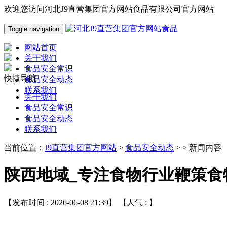
欢迎您访问河北J9直营集团官方网站食品有限公司官方网站
Toggle navigation
网站首页
关于我们
食品安全常识
快捷导航
食品安全动态
联系我们
关于我们
食品安全常识
食品安全动态
联系我们
当前位置：
J9直营集团官方网站
>
食品安全动态
> > 新闻内容
陕西地域_专注食物行业鞭策食
【发布时间 : 2026-06-08 21:39】 【人气 :
】