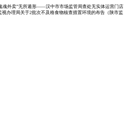
“鬼魂外卖”无所遁形——汉中市市场监管局查处无实体运营门店
市场监视办理局关于2批次不及格食物核查措置环境的布告（陕市监