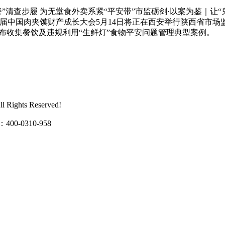
清查步履 为无堂食外卖系紧“平安带”市监砺剑·以案为鉴｜让
 第二届中国肉夹馍财产成长大会5月14日将正在西安举行陕西省
局发布收集餐饮及违规利用“生鲜灯”食物平安问题管理典型案例。
hts Reserved!
0310-958