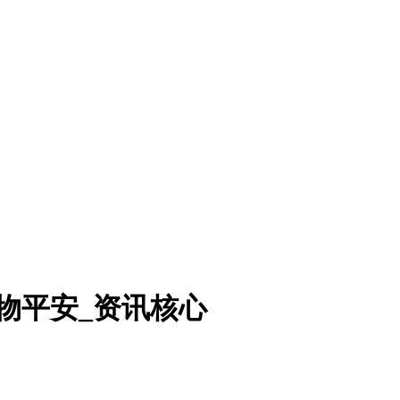
物平安_资讯核心