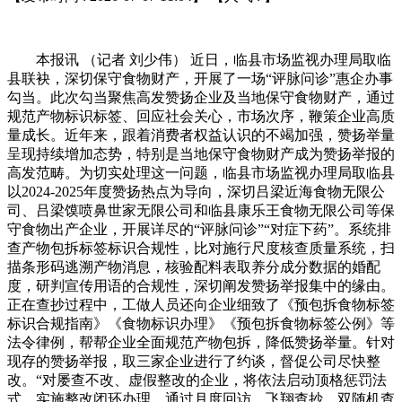
本报讯 （记者 刘少伟） 近日，临县市场监视办理局取临
县联袂，深切保守食物财产，开展了一场“评脉问诊”惠企办事
勾当。此次勾当聚焦高发赞扬企业及当地保守食物财产，通过
规范产物标识标签、回应社会关心，市场次序，鞭策企业高质
量成长。近年来，跟着消费者权益认识的不竭加强，赞扬举量
呈现持续增加态势，特别是当地保守食物财产成为赞扬举报的
高发范畴。为切实处理这一问题，临县市场监视办理局取临县
以2024-2025年度赞扬热点为导向，深切吕梁近海食物无限公
司、吕梁馍喷鼻世家无限公司和临县康乐王食物无限公司等保
守食物出产企业，开展详尽的“评脉问诊”“对症下药”。系统排
查产物包拆标签标识合规性，比对施行尺度核查质量系统，扫
描条形码逃溯产物消息，核验配料表取养分成分数据的婚配
度，研判宣传用语的合规性，深切阐发赞扬举报集中的缘由。
正在查抄过程中，工做人员还向企业细致了《预包拆食物标签
标识合规指南》《食物标识办理》《预包拆食物标签公例》等
法令律例，帮帮企业全面规范产物包拆，降低赞扬举量。针对
现存的赞扬举报，取三家企业进行了约谈，督促公司尽快整
改。“对屡查不改、虚假整改的企业，将依法启动顶格惩罚法
式，实施整改闭环办理。通过月度回访、飞翔查抄、双随机查