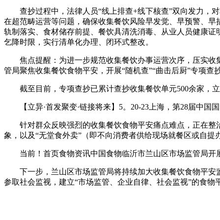
查抄过程中，法律人员“线上排查+线下核查”双向发力，对
在超范畴运营等问题，确保收集餐饮风险早发觉、早预警、早
轨制落实、食材储存前提、餐饮具清洗消毒、从业人员健康证
乞降时限，实行清单化办理、闭环式整改。
焦点提醒：为进一步规范收集餐饮办事运营次序，压实收集餐
管局聚焦收集餐饮食物平安，开展“随机查”“曲击后厨”专项
截至目前，专项查抄已累计查抄收集餐饮单元500余家，立
【立异·首发聚变·链接将来】5。20-23上海，第28届中
针对群众反映强烈的收集餐饮食物平安痛点难点，正在整治范
象，以及“无堂食外卖”（即不向消费者供给现场就餐区或自提
当前！首页食物资讯中国食物临沂市兰山区市场监管局开展
下一步，兰山区市场监管局将持续加大收集餐饮食物平安监管力
参取社会监视，建立“市场监管、企业自律、社会监视”的食物