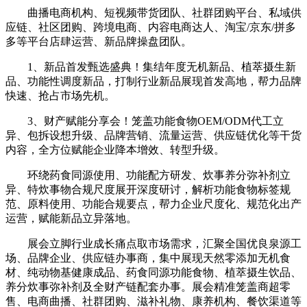
曲播电商机构、短视频带货团队、社群团购平台、私域供
应链、社区团购、跨境电商、内容电商达人、淘宝/京东/拼多
多等平台店肆运营、新品牌操盘团队。
1、新品首发甄选盛典！集结年度无机新品、植萃摄生新
品、功能性调度新品，打制行业新品展现首发高地，帮力品牌
快速、抢占市场先机。
3、财产赋能分享会！笼盖功能食物OEM/ODM代工立
异、包拆设想升级、品牌营销、流量运营、供应链优化等干货
内容，全方位赋能企业降本增效、转型升级。
环绕药食同源使用、功能配方研发、炊事养分弥补剂立
异、特炊事物合规尺度展开深度研讨，解析功能食物标签规
范、原料使用、功能合规要点，帮力企业尺度化、规范化出产
运营，赋能新品立异落地。
展会立脚行业成长痛点取市场需求，汇聚全国优良泉源工
场、品牌企业、供应链办事商，集中展现天然零添加无机食
材、纯动物基健康成品、药食同源功能食物、植萃摄生饮品、
养分炊事弥补剂及全财产链配套办事。展会精准笼盖商超零
售、电商曲播、社群团购、滋补礼物、康养机构、餐饮渠道等