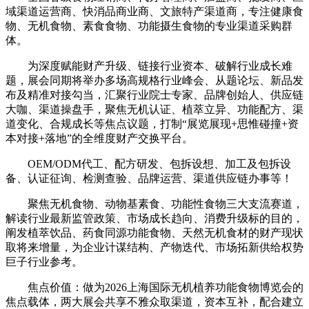
域渠道运营商、快消品商业商、文旅特产渠道商，专注健康食
物、无机食物、素食食物、功能摄生食物的专业渠道采购群
体。
为深度赋能财产升级、链接行业资本、破解行业成长难
题，展会同期将举办多场高规格行业峰会、从题论坛、新品发
布及精准对接勾当，汇聚行业院士专家、品牌创始人、供应链
大咖、渠道操盘手，聚焦无机认证、植萃立异、功能配方、渠
道变化、合规成长等焦点议题，打制“展览展现+思惟碰撞+资
本对接+落地”的全维度财产交换平台。
OEM/ODM代工、配方研发、包拆设想、加工及包拆设
备、认证征询、检测查验、品牌运营、渠道供应链办事等！
聚焦无机食物、动物基素食、功能性食物三大支流赛道，
解读行业最新监管政策、市场成长趋向、消费升级标的目的，
阐发植萃饮品、药食同源功能食物、天然无机食材的财产现状
取将来增量，为企业计谋结构、产物迭代、市场拓新供给权势
巨子行业参考。
焦点价值：做为2026上海国际无机植养功能食物博览会的
焦点载体，两大展会共享不雅众取渠道，资本互补，配合建立