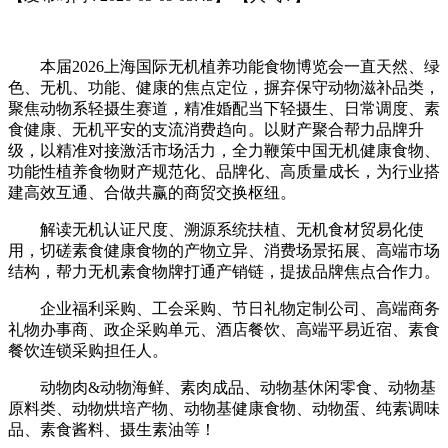
本届2026上海国际无机植养功能食物博览会一直天然、绿
色、无机、功能、健康的焦点定位，摒弃保守动物滋补品类，
聚焦动物系轻摄生赛道，精准婚配当下轻摄生、日常调度、素
食健康、无机平安的支流消费趋向。以财产聚合帮力品牌升
级，以精准对接激活市场活力，全力鞭策中国无机健康食物、
功能性植养食物财产规范化、品牌化、高质量成长，为行业搭
建高效互通、合做共赢的商贸交换枢纽。
解读无机认证尺度、溯源系统扶植、无机食材贸易化使
用，切磋素食健康食物的产物立异、消费场景拓展、高端市场
结构，帮力无机素食物牌打通产销链，提拔品牌焦点合作力。
企业福利采购、工会采购、节日礼物定制公司、高端商务
礼物办事商、政企采购单元、酒店餐饮、高端平易近宿、素食
餐饮连锁采购担任人。
动物肉&动物海鲜、素肉成品、动物基休闲零食、动物基
原料类、动物烘培产物、动物基健康食物、动物蛋、纯素调味
品、素食酱料、摄生素油等！