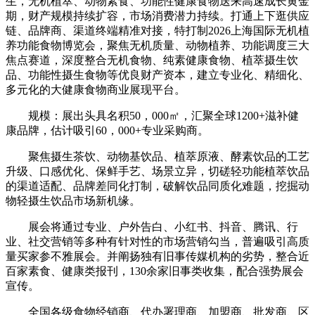
生，无机植萃、动物素食、功能性健康食物送来高速成长黄金
期，财产规模持续扩容，市场消费潜力持续。打通上下逛供应
链、品牌商、渠道终端精准对接，特打制2026上海国际无机植
养功能食物博览会，聚焦无机质量、动物植养、功能调度三大
焦点赛道，深度整合无机食物、纯素健康食物、植萃摄生饮
品、功能性摄生食物等优良财产资本，建立专业化、精细化、
多元化的大健康食物商业展现平台。
规模：展出头具名积50，000㎡，汇聚全球1200+滋补健
康品牌，估计吸引60，000+专业采购商。
聚焦摄生茶饮、动物基饮品、植萃原液、酵素饮品的工艺
升级、口感优化、保鲜手艺、场景立异，切磋轻功能植萃饮品
的渠道适配、品牌差同化打制，破解饮品同质化难题，挖掘动
物轻摄生饮品市场新机缘。
展会将通过专业、户外告白、小红书、抖音、腾讯、行
业、社交营销等多种有针对性的市场营销勾当，普遍吸引高质
量买家参不雅展会。并阐扬独有旧事传媒机构的劣势，整合近
百家素食、健康类报刊，130余家旧事类收集，配合强势展会
宣传。
全国各级食物经销商、代办署理商、加盟商、批发商、区